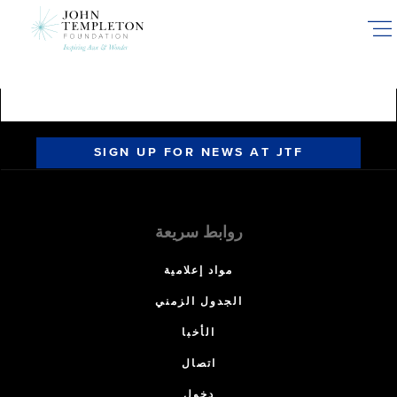
Skip
to
main
content
SIGN UP FOR NEWS AT JTF
روابط سريعة
مواد إعلامية
الجدول الزمني
الأخبا
اتصال
دخول