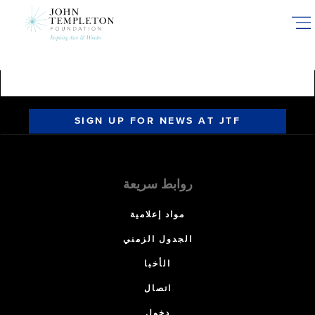
Skip
to
main
content
SIGN UP FOR NEWS AT JTF
روابط سريعة
مواد إعلامية
الجدول الزمني
الأخبا
اتصال
دخول