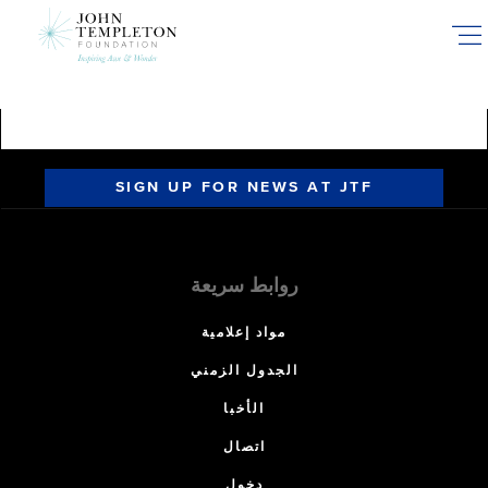
Skip
to
main
content
SIGN UP FOR NEWS AT JTF
روابط سريعة
مواد إعلامية
الجدول الزمني
الأخبا
اتصال
دخول