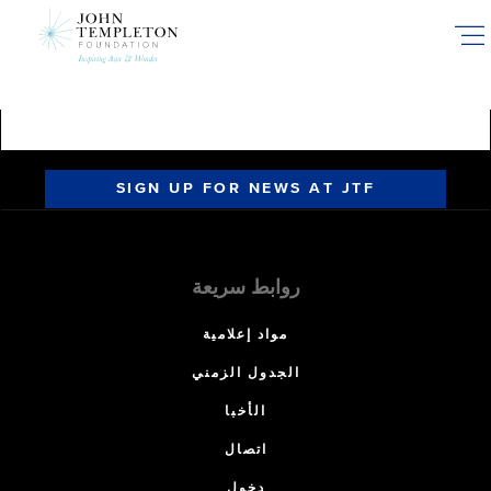
Skip
to
main
content
SIGN UP FOR NEWS AT JTF
روابط سريعة
مواد إعلامية
الجدول الزمني
الأخبا
اتصال
دخول