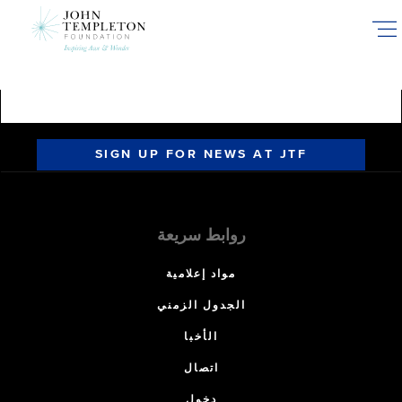
Skip
to
main
content
SIGN UP FOR NEWS AT JTF
روابط سريعة
مواد إعلامية
الجدول الزمني
الأخبا
اتصال
دخول