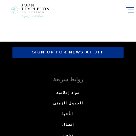
Skip
to
main
content
SIGN UP FOR NEWS AT JTF
روابط سريعة
مواد إعلامية
الجدول الزمني
الأخبا
اتصال
دخول