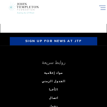
Skip
to
main
content
SIGN UP FOR NEWS AT JTF
روابط سريعة
مواد إعلامية
الجدول الزمني
الأخبا
اتصال
دخول