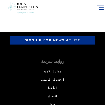
Skip
to
main
content
SIGN UP FOR NEWS AT JTF
روابط سريعة
مواد إعلامية
الجدول الزمني
الأخبا
اتصال
دخول