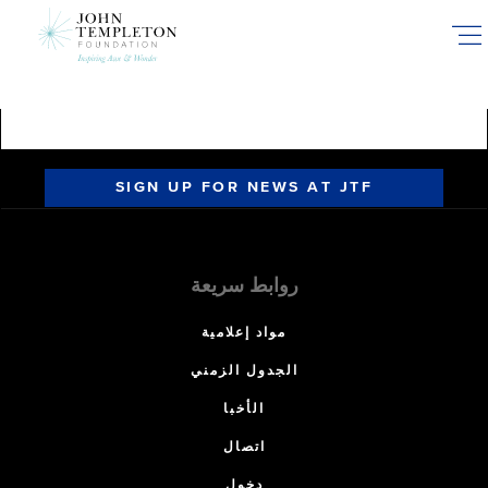
Skip
to
main
content
SIGN UP FOR NEWS AT JTF
روابط سريعة
مواد إعلامية
الجدول الزمني
الأخبا
اتصال
دخول