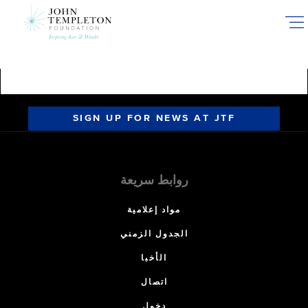
Skip
to
main
content
SIGN UP FOR NEWS AT JTF
روابط سريعة
مواد إعلامية
الجدول الزمني
الأخبا
اتصال
دخول