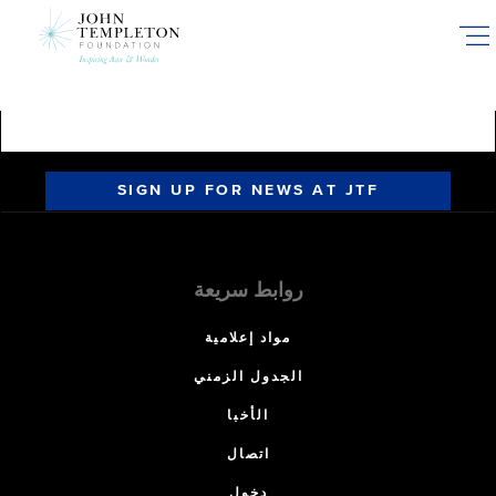
Skip
to
main
content
SIGN UP FOR NEWS AT JTF
روابط سريعة
مواد إعلامية
الجدول الزمني
الأخبا
اتصال
دخول