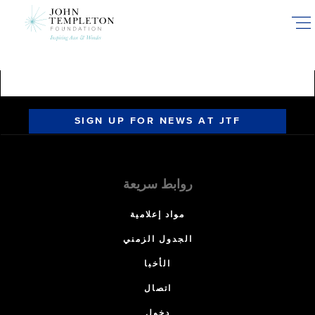
Skip
to
main
content
SIGN UP FOR NEWS AT JTF
روابط سريعة
مواد إعلامية
الجدول الزمني
الأخبا
اتصال
دخول