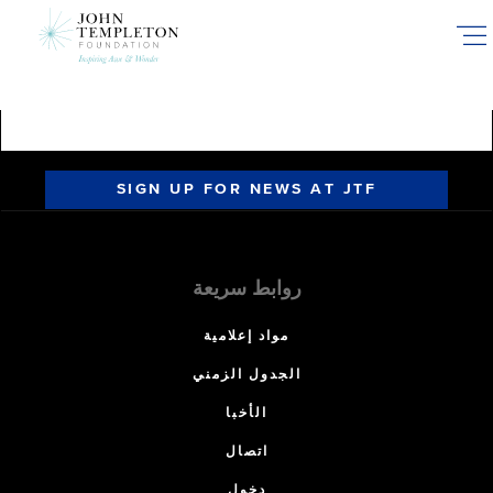
Skip
to
main
content
SIGN UP FOR NEWS AT JTF
روابط سريعة
مواد إعلامية
الجدول الزمني
الأخبا
اتصال
دخول