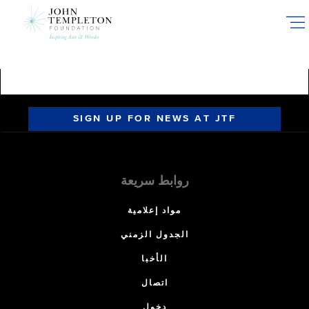
Skip
to
main
content
SIGN UP FOR NEWS AT JTF
روابط سريعة
مواد إعلامية
الجدول الزمني
الأخبا
اتصال
دخول