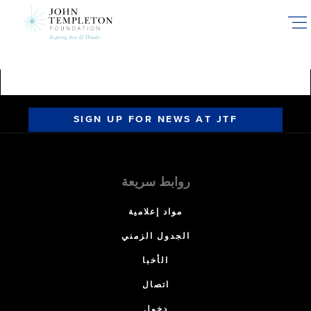
Skip
to
main
content
SIGN UP FOR NEWS AT JTF
روابط سريعة
مواد إعلامية
الجدول الزمني
الأخبا
اتصال
دخول