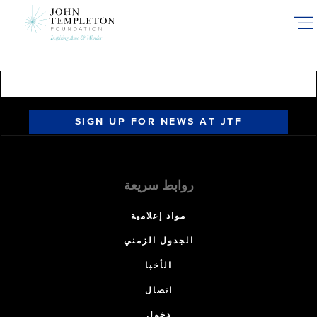
Skip
to
main
content
SIGN UP FOR NEWS AT JTF
روابط سريعة
مواد إعلامية
الجدول الزمني
الأخبا
اتصال
دخول