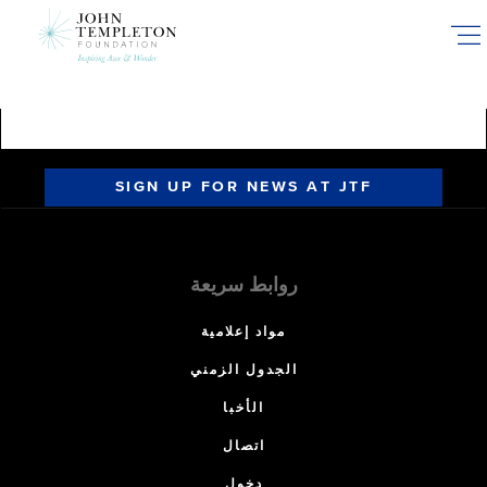
Skip
to
main
content
SIGN UP FOR NEWS AT JTF
روابط سريعة
مواد إعلامية
الجدول الزمني
الأخبا
اتصال
دخول