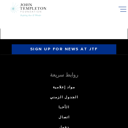
Skip
to
main
content
SIGN UP FOR NEWS AT JTF
روابط سريعة
مواد إعلامية
الجدول الزمني
الأخبا
اتصال
دخول