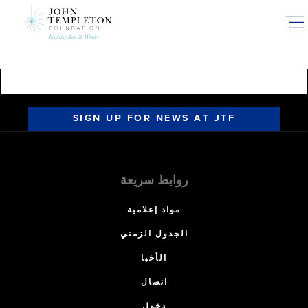
Skip
to
main
content
SIGN UP FOR NEWS AT JTF
روابط سريعة
مواد إعلامية
الجدول الزمني
الأخبا
اتصال
دخول